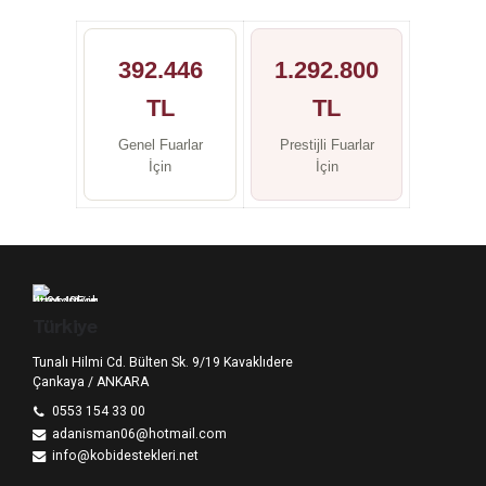
392.446
1.292.800
TL
TL
Genel Fuarlar
Prestijli Fuarlar
İçin
İçin
Türkiye
Tunalı Hilmi Cd. Bülten Sk. 9/19 Kavaklıdere
Çankaya / ANKARA
0553 154 33 00
adanisman06@hotmail.com
info@kobidestekleri.net